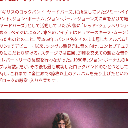
年、イギリスのロックバンド「ヤードバーズ」に所属していたジミー・ペ
ラント、ジョン・ボーナム、ジョン・ポール・ジョーンズに声をかけて
・ヤードバーズ」として活動していたが、後に「レッド・ツェッペリン」
める。ペイジによると、命名のアイデアはドラマーのキース・ムーン（
ったものとのこと。翌1969年、バンド名をそのまま冠したアルバム『
リン』でデビュー。以来、シングル盤発売に背を向け、コンセプチュ
りにこだわり続ける。ステージでは毎回、即興を交えての新たな音
なレパートリーの反復を行わなかった。1980年、ジョン・ボーナムの
プは解散。だが、その後も最も成功したロックバンドのひとつとして
持し、これまでに全世界で3億枚以上のアルバムを売り上げたといわ
年に「ロックの殿堂」入りを果たす。