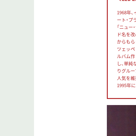
1968
ート・プ
「ニュー
ド名を改
からもら
ツェッペ
ルバム作
し、単純
りグルー
人気を維
1995