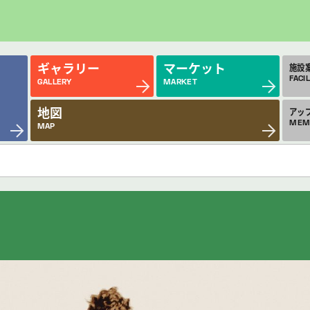
ギャラリー
マーケット
施設
FACIL
GALLERY
MARKET
地図
アッ
MEM
MAP
近日公開の作品
今
COMING SOON
MON