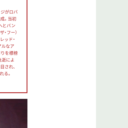
イジがロバ
結成。当初
へとバン
ザ・フー）
レッド・
アルなア
作りを標榜
急逝によ
目され、
れる。