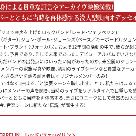
身による貴重な証言やアーカイヴ映像満載！
バーとともに当時を再体感する没入型映画オデッセ
イギリスで産声を上げたロックバンド「レッド・ツェッペリン」。
（ギター）、ジョン・ポール・ジョーンズ（ベース／キーボード）、ジョン
ート・プラント（ヴォーカル）。およそ12年間の活動の中で、彼らが
あり、予言であり、そして未来であった。デビューアルバムでいきな
んだバンドの出発点にはいったい何があったのか。未公開のジョン
、メンバーの家族写真や映像、初期のライブシーンなど貴重なアーカ
られざる歴史を語る証言者はオリジナルメンバーのみ！
的ではなく1曲まるごと演奏シーンを映し出すことで、私たちはまる
うにメンバーの声を聞き、当時のライブをリアルタイムで目撃した
ンバーとともに当時を再体感する、まさにユニークにして最高の没入
今、音楽シーンに新たな「伝説」が誕生する！
ZEPPELIN レッド・ツェッペリン＞