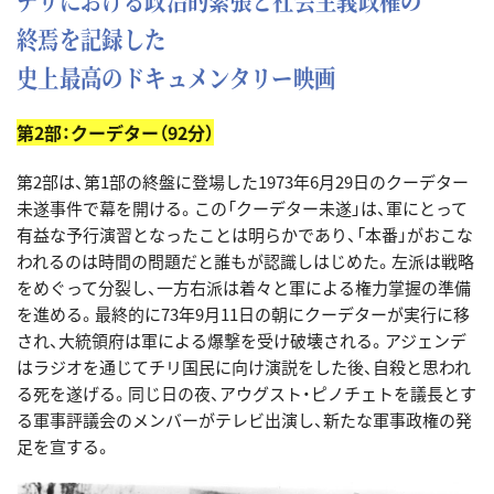
終焉を記録した
史上最高のドキュメンタリー映画
第2部：クーデター（92分）
第2部は、第1部の終盤に登場した1973年6月29日のクーデター
未遂事件で幕を開ける。この「クーデター未遂」は、軍にとって
有益な予行演習となったことは明らかであり、「本番」がおこな
われるのは時間の問題だと誰もが認識しはじめた。左派は戦略
をめぐって分裂し、一方右派は着々と軍による権力掌握の準備
を進める。最終的に73年9月11日の朝にクーデターが実行に移
され、大統領府は軍による爆撃を受け破壊される。アジェンデ
はラジオを通じてチリ国民に向け演説をした後、自殺と思われ
る死を遂げる。同じ日の夜、アウグスト・ピノチェトを議長とす
る軍事評議会のメンバーがテレビ出演し、新たな軍事政権の発
足を宣する。