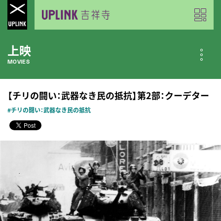
上映
MOVIES
公開中の作品
【チリの闘い：武器なき民の抵抗】第2部：クーデター
NOW PLAYING
#チリの闘い：武器なき民の抵抗
近日公開の作品
COMING SOON
今月のスケジュール
MONTHLY SCHEDULE