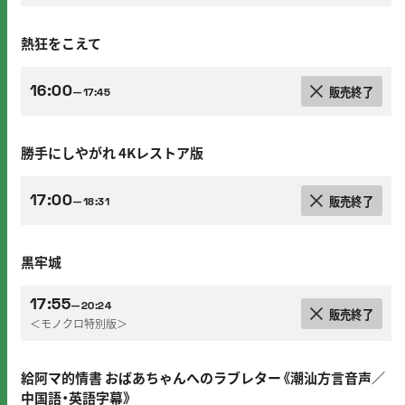
熱狂をこえて
16:00
販売終了
—17:45
勝手にしやがれ 4Kレストア版
17:00
販売終了
—18:31
黒牢城
17:55
—20:24
販売終了
＜モノクロ特別版＞
給阿マ的情書 おばあちゃんへのラブレター《潮汕方言音声／
中国語・英語字幕》