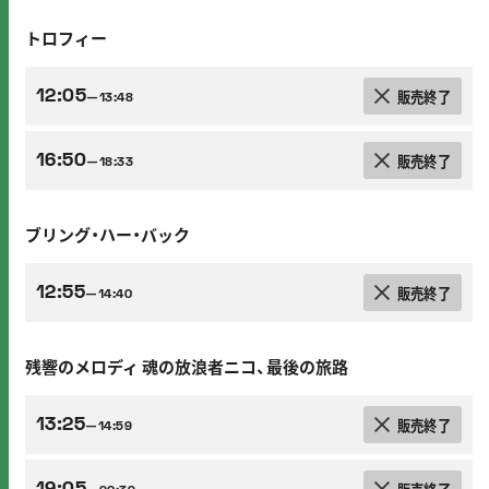
トロフィー
12:05
販売終了
—13:48
16:50
販売終了
—18:33
ブリング・ハー・バック
12:55
販売終了
—14:40
残響のメロディ 魂の放浪者ニコ、最後の旅路
13:25
販売終了
—14:59
19:05