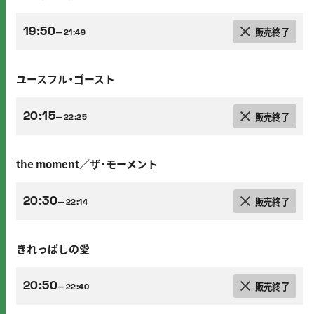
19:50
販売終了
—21:49
ユースフル・ゴースト
20:15
販売終了
—22:25
the moment／ザ・モーメント
20:30
販売終了
—22:14
きれっぱしの愛
20:50
販売終了
—22:40