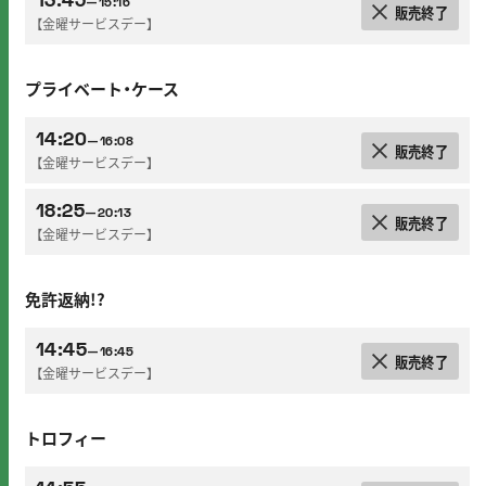
—15:16
販売終了
【金曜サービスデー】
プライベート・ケース
14:20
—16:08
販売終了
【金曜サービスデー】
18:25
—20:13
販売終了
【金曜サービスデー】
免許返納!?
14:45
—16:45
販売終了
【金曜サービスデー】
トロフィー