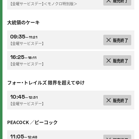
販売終了
【金曜サービスデー】＜モノクロ特別版＞
大統領のケーキ
09:35
—11:21
販売終了
【金曜サービスデー】
16:25
—18:11
販売終了
【金曜サービスデー】
フォー・トレイルズ 限界を超えてゆけ
10:45
—12:31
販売終了
【金曜サービスデー】
PEACOCK ／ピーコック
11:05
—12:48