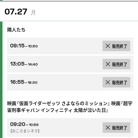
07.27
月
隣人たち
09:15
販売終了
—10:50
13:05
販売終了
—14:40
16:55
販売終了
—18:30
映画『仮面ライダーゼッツ さよならのミッション』 映画『超宇
宙刑事ギャバン インフィニティ 太陽が泣いた日』
09:20
—10:56
販売終了
【おこさまシネマ】