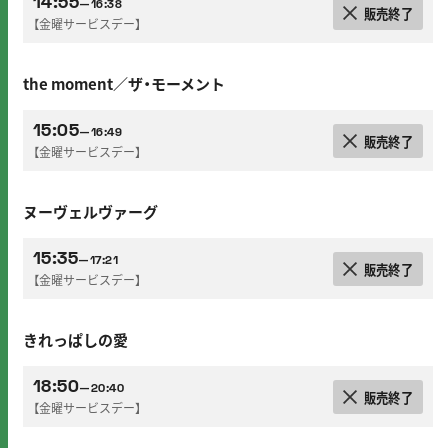
14:55
—16:38
販売終了
【金曜サービスデー】
the moment／ザ・モーメント
15:05
—16:49
販売終了
【金曜サービスデー】
ヌーヴェルヴァーグ
15:35
—17:21
販売終了
【金曜サービスデー】
きれっぱしの愛
18:50
—20:40
販売終了
【金曜サービスデー】