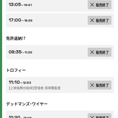
13:05
販売終了
—14:41
17:00
販売終了
—18:36
免許返納!?
09:35
販売終了
—11:35
トロフィー
11:10
—12:53
販売終了
【上映後舞台挨拶】登壇者：孫明雅監督
デッドマンズ・ワイヤー
11:20
販売終了
—13:06