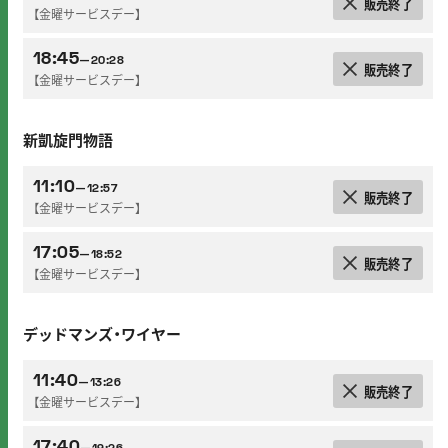
販売終了
【金曜サービスデー】
18:45
—20:28
販売終了
【金曜サービスデー】
新凱旋門物語
11:10
—12:57
販売終了
【金曜サービスデー】
17:05
—18:52
販売終了
【金曜サービスデー】
デッドマンズ・ワイヤー
11:40
—13:26
販売終了
【金曜サービスデー】
17:40
—19:26