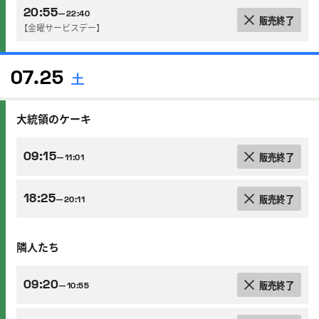
20:55
—22:40
販売終了
【金曜サービスデー】
07.25
土
大統領のケーキ
09:15
販売終了
—11:01
18:25
販売終了
—20:11
隣人たち
09:20
販売終了
—10:55