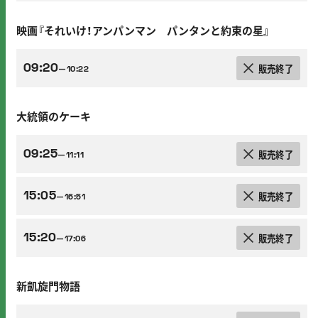
映画『それいけ！アンパンマン パンタンと約束の星』
09:20
販売終了
—10:22
大統領のケーキ
09:25
販売終了
—11:11
15:05
販売終了
—16:51
15:20
販売終了
—17:06
新凱旋門物語