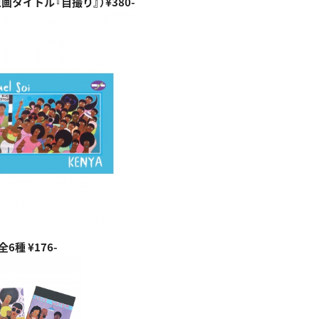
画タイトル『自撮り』）¥380-
6種 ¥176-