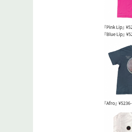
『Pink Lip』 ¥5
『Blue Lip』 ¥5
『Afro』 ¥5236-