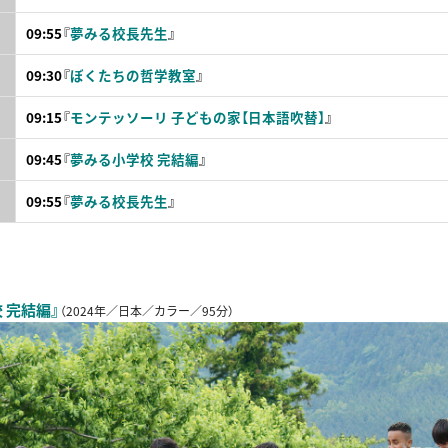
09:55
『
夢みる校長先生
』
09:30
『
ぼくたちの哲学教室
』
09:15
『
モンテッソーリ 子どもの家【日本語吹替】
』
09:45
『
夢みる小学校 完結編
』
09:55
『
夢みる校長先生
』
】
 完結編』
（2024年／日本／カラー／95分）