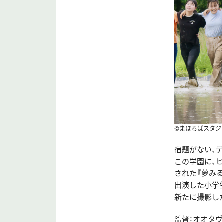
©まほろばスタジ
宿題がない、テ
この学園に、
された『夢み
出演した小学
新たに撮影し
監督：オオタ