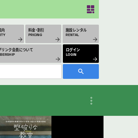
案内
料金・割引
施設レンタル
ITY
PRICING
RENTAL
プリンク会員について
ログイン
BERSHIP
LOGIN
月のスケジュール
THLY SCHEDULE