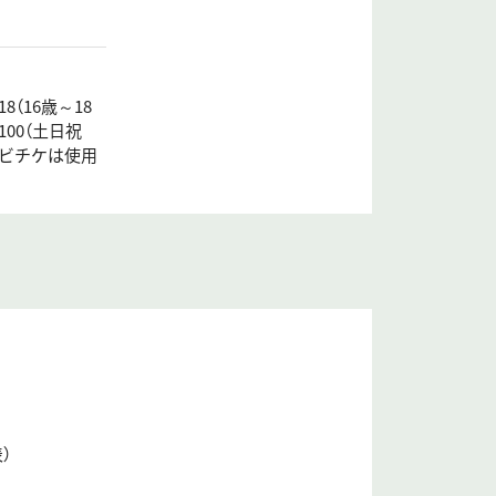
8（16歳～18
100（土日祝
・ムビチケは使用
）