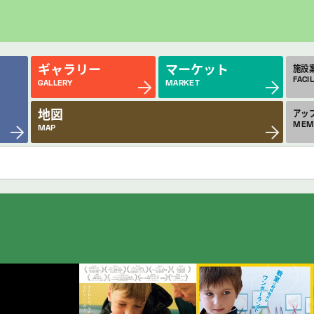
ギャラリー
マーケット
施設
FACIL
GALLERY
MARKET
地図
アッ
MEM
MAP
近日公開の作品
今
COMING SOON
MON