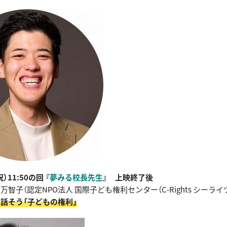
）11:50の回 『
夢みる校長先生
』 上映終了後
万智子（認定NPO法人 国際子ども権利センター（C-Rights シーライ
そ話そう「子どもの権利」