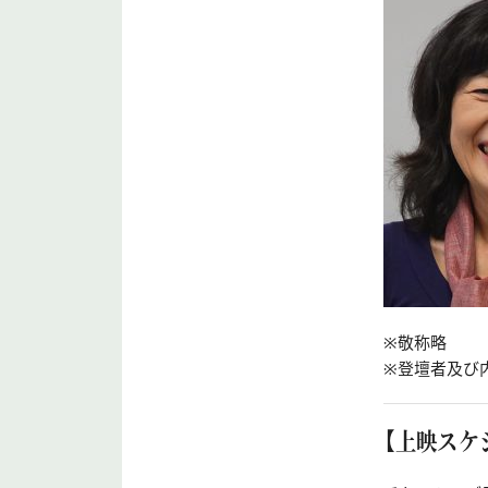
※敬称略
※登壇者及び
【上映スケ