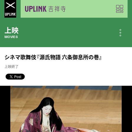
上映
MOVIES
公開中の作品
シネマ歌舞伎『源氏物語 六条御息所の巻』
NOW PLAYING
上映終了
近日公開の作品
COMING SOON
今月のスケジュール
MONTHLY SCHEDULE