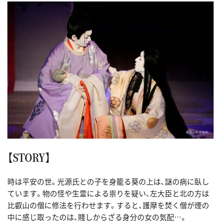
【STORY】
時は平安の世。光源氏との子を身籠る葵の上は、謎の病に臥し
ています。物の怪や生霊による祟りを疑い、左大臣と北の方は
比叡山の僧に修法を行わせます。すると、護摩を焚く僧が煙の
中に感じ取ったのは、賤しからざる身分の女の気配…。