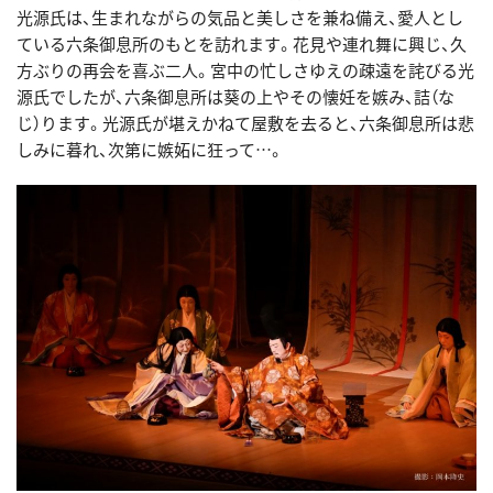
光源氏は、生まれながらの気品と美しさを兼ね備え、愛人とし
ている六条御息所のもとを訪れます。花見や連れ舞に興じ、久
方ぶりの再会を喜ぶ二人。宮中の忙しさゆえの疎遠を詫びる光
源氏でしたが、六条御息所は葵の上やその懐妊を嫉み、詰（な
じ）ります。光源氏が堪えかねて屋敷を去ると、六条御息所は悲
しみに暮れ、次第に嫉妬に狂って…。