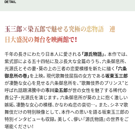
DETAIL
玉三郎×染五郎で魅せる究極の恋物語 連
日大盛況の舞台を映画館で！
千年の長きにわたり日本人に愛される
「源氏物語」
。本作では、
紫式部による五十四帖に及ぶ長大な全篇のうち、六条御息所、
光源氏とその妻・葵の上の三者の恋愛模様を新たに描く
「六条
御息所の巻」
を上映。現代歌舞伎屈指の女方である
坂東玉三郎
が凄艶な女心を見せる六条御息所を、”歌舞伎界のプリンス”と
呼ばれ話題沸騰中の
市川染五郎
が世の女性を魅了する稀代の
貴公子・光源氏を演じます。六条御息所が葵の上に抱く激しい
嫉妬、凄艶な女心の模様、かなわぬ恋の哀切…。また、シネマ歌
舞伎だけの特別映像として、本作への思いを語る坂東玉三郎の
特別インタビューも収録。美しく、儚い『源氏物語』の世界をご
堪能ください！