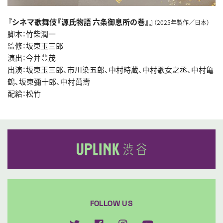
『シネマ歌舞伎『源氏物語 六条御息所の巻』』
（2025年製作／日本）
脚本：竹柴潤一
監修：坂東玉三郎
演出：今井豊茂
出演：坂東玉三郎、市川染五郎、中村時蔵、中村歌女之丞、中村亀
鶴、坂東彌十郎、中村萬壽
配給：松竹
FOLLOW US