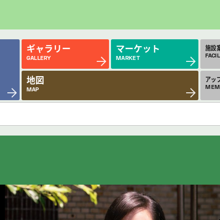
ギャラリー
マーケット
施設
FACIL
GALLERY
MARKET
地図
アッ
MEM
MAP
近日公開の作品
今
COMING SOON
MON