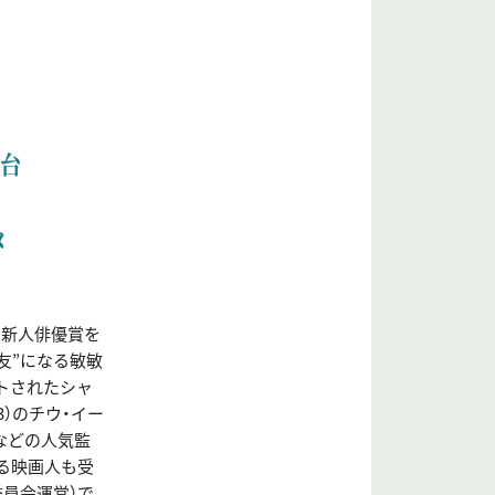
、台
メ
最優秀新人俳優賞を
机友”になる敏敏
ートされたシャ
3）のチウ・イー
9）などの人気監
る映画人も受
員会運営）で