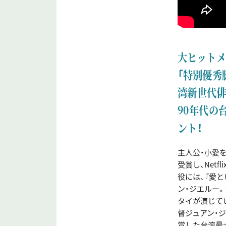
大ヒットメ
「特別優秀
湾新世代俳
90年代の
ント！
主人公・小愛を演
受賞し、Net
役には、『愛と
ン・ジエルー。
タイが演じている
督ジュアン・
賞した台湾最