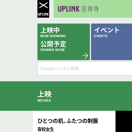
上映中
イベント
NOW SHOWING
EVENTS
公開予定
COMING SOON
上映
MOVIES
公開中の作品
ひとつの机、ふたつの制服
NOW PLAYING
夜校女生