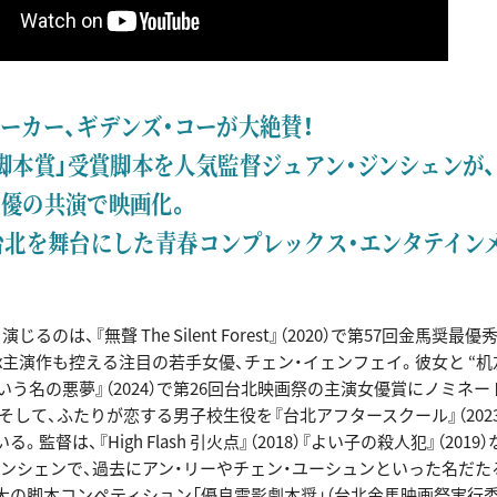
ーカー、ギデンズ・コーが大絶賛！
脚本賞」受賞脚本を人気監督ジュアン・ジンシェンが
優の共演で映画化。
台北を舞台にした青春コンプレックス・エンタテイン
じるのは、『無聲 The Silent Forest』（2020）で第57回金馬奨
flix主演作も控える注目の若手女優、チェン・イェンフェイ。彼女と “
いう名の悪夢』（2024）で第26回台北映画祭の主演女優賞にノミネ
そして、ふたりが恋する男子校生役を『台北アフタースクール』（202
。監督は、『High Flash 引火点』（2018）『よい子の殺人犯』（201
ジンシェンで、過去にアン・リーやチェン・ユーシュンといった名だた
大の脚本コンペティション「優良電影劇本奨」（台北金馬映画祭実行委