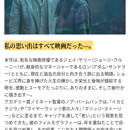
私の思い出はすべて映画だった―。
本作は、有名な映画俳優であるジェイ・ケリー（ジョージ・クル
ーニー）が、献身的なマネージャーであるロン（アダム・サンドラ
ー）とともに、現在と過去の自分と向き合う旅に出る物語。ショ
ービズ界に身を捧げた人生の輝かしき栄光と後悔が錯綜する
時を、感動とユーモアたっぷりに、ありのままに、そして細やか
に描き出す―。
アカデミー賞ノミネート監督のノア・バームバックは、『イカと
クジラ』や『マイヤーウィッツ家の人々』『マリッジ・ストーリ
ー』などに至るまで、キャリアを通して「老い」という現実を見
つめてきた。彼のフィルモグラフィーは、年を重ねたことで自
らを見つめ直し、その結果、こじれた人間関係への向き合い方