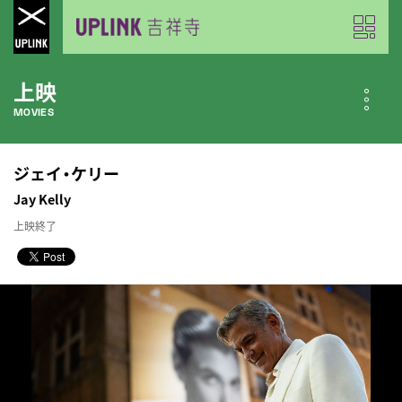
上映
MOVIES
公開中の作品
ジェイ・ケリー
NOW PLAYING
Jay Kelly
上映終了
近日公開の作品
COMING SOON
今月のスケジュール
MONTHLY SCHEDULE