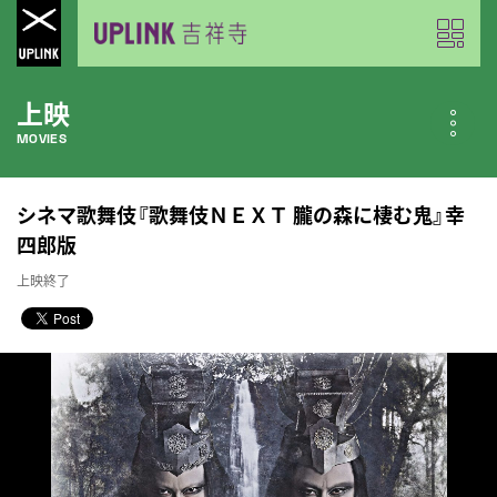
上映
MOVIES
公開中の作品
シネマ歌舞伎『歌舞伎ＮＥＸＴ 朧の森に棲む鬼』幸
NOW PLAYING
四郎版
上映終了
近日公開の作品
COMING SOON
今月のスケジュール
MONTHLY SCHEDULE