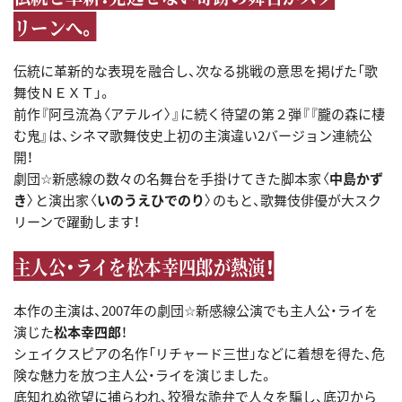
リーンへ。
伝統に革新的な表現を融合し、次なる挑戦の意思を掲げた「歌
舞伎ＮＥＸＴ」。
前作『阿弖流為〈アテルイ〉』に続く待望の第２弾『『朧の森に棲
む鬼』は、シネマ歌舞伎史上初の主演違い2バージョン連続公
開！
劇団☆新感線の数々の名舞台を手掛けてきた脚本家〈
中島かず
き
〉と演出家〈
いのうえひでのり
〉のもと、歌舞伎俳優が大スク
リーンで躍動します！
主人公・ライを松本幸四郎が熱演！
本作の主演は、2007年の劇団☆新感線公演でも主人公・ライを
演じた
松本幸四郎
！
シェイクスピアの名作「リチャード三世」などに着想を得た、危
険な魅力を放つ主人公・ライを演じました。
底知れぬ欲望に捕らわれ、狡猾な詭弁で人々を騙し、底辺から