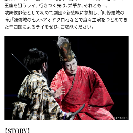
王座を狙うライ。行きつく先は、栄華か、それとも—。
歌舞伎俳優として初めて劇団☆新感線に参加し、「阿修羅城の
瞳」「髑髏城の七人<アオドクロ>」などで度々主演をつとめてき
た幸四郎によるライをぜひ、ご堪能ください。
【STORY】