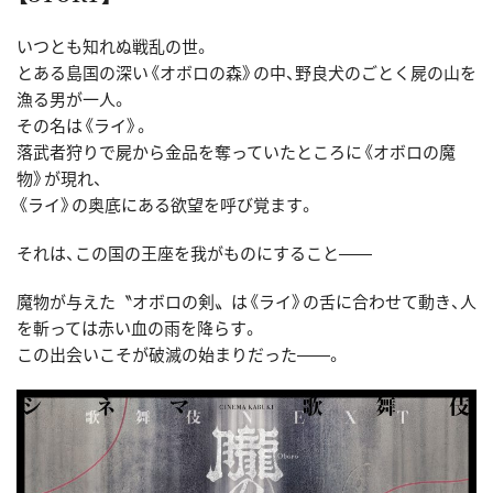
いつとも知れぬ戦乱の世。
とある島国の深い《オボロの森》の中、野良犬のごとく屍の山を
漁る男が一人。
その名は《ライ》。
落武者狩りで屍から金品を奪っていたところに《オボロの魔
物》が現れ、
《ライ》の奥底にある欲望を呼び覚ます。
それは、この国の王座を我がものにすること――
魔物が与えた〝オボロの剣〟は《ライ》の舌に合わせて動き、人
を斬っては赤い血の雨を降らす。
この出会いこそが破滅の始まりだった――。