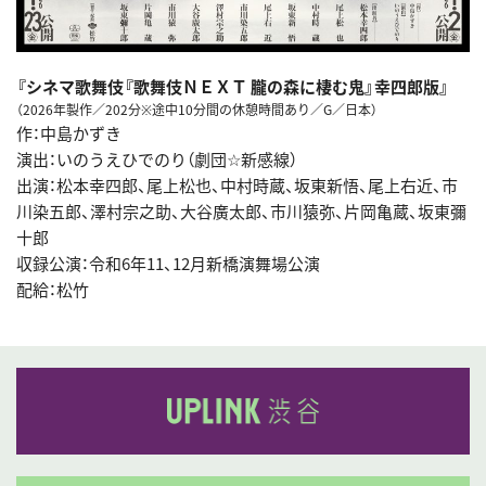
『シネマ歌舞伎『歌舞伎ＮＥＸＴ 朧の森に棲む鬼』幸四郎版』
（2026年製作／202分※途中10分間の休憩時間あり／G／日本）
作：中島かずき
演出：いのうえひでのり（劇団☆新感線）
出演：松本幸四郎、尾上松也、中村時蔵、坂東新悟、尾上右近、市
川染五郎、澤村宗之助、大谷廣太郎、市川猿弥、片岡亀蔵、坂東彌
十郎
収録公演：令和6年11、12月新橋演舞場公演
配給：松竹