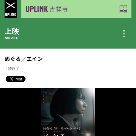
上映
MOVIES
公開中の作品
めぐる／エイン
NOW PLAYING
上映終了
近日公開の作品
COMING SOON
今月のスケジュール
MONTHLY SCHEDULE