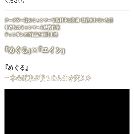
ください。
クーデター後のミャンマーで取材中に拘束・収容されていた日
本育ちのミャンマー人映像作家
ティンダンの2作品が同時上映
「めぐる」×「エイン」
『めぐる』
一本の電車が彼らの人生を変えた