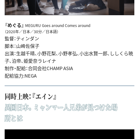
『めぐる』
MEGURU Goes around Comes around
（2020年／日本／30分／日本語）
監督：ティンダン
脚本：山﨑佐保子
出演：生越千晴、小野花梨、小野孝弘、小出水賢一郎、ししくら暁
子、泊帝、姫愛奈ラレイナ
制作・配給：合同会社CHAMP ASIA
配給協力:NEGA
同時上映：『エイン』
異国日本。ミャンマー人兄弟が見つけた場
所とは