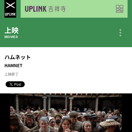
上映
MOVIES
公開中の作品
ハムネット
NOW PLAYING
HAMNET
上映終了
近日公開の作品
COMING SOON
今月のスケジュール
MONTHLY SCHEDULE