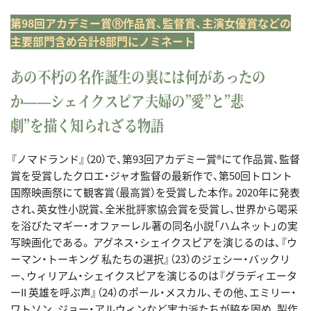
第98回アカデミー賞Ⓡ作品賞、監督賞、主演女優賞などの
主要部門含め合計8部門にノミネート
あの不朽の名作誕生の裏には何があったの
か――シェイクスピア夫婦の”愛”と”悲
劇”を描く知られざる物語
『ノマドランド』（20）で、第93回アカデミー賞®にて作品賞、監督
賞を受賞したクロエ・ジャオ監督の最新作で、第50回トロント
国際映画祭にて観客賞（最高賞）を受賞した本作。2020年に発表
され、英女性小説賞、全米批評家協会賞を受賞し、世界から喝采
を浴びたマギー・オファーレル著の同名小説「ハムネット」の実
写映画化である。 アグネス・シェイクスピアを演じるのは、『ウ
ーマン・トーキング 私たちの選択』（23）のジェシー・バックリ
ー、ウィリアム・シェイクスピアを演じるのは『グラディエータ
ーII 英雄を呼ぶ声』（24）のポール・メスカル、その他、エミリー・
ワトソン、ジョー・アルウィンなど実力派たちが脇を固め、製作