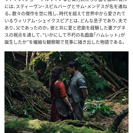
には、スティーヴン・スピルバーグとサム・メンデスが名を連ね
る。数々の傑作を世に残し、時代を超えて世界中から愛されて
いるウィリアム・シェイクスピアとは、どんな息子であり、夫で
あり、父であったのか。彼と共に愛と悲劇を経験した妻アグネ
スの視点を通して、“いかにして不朽の名戯曲「ハムレット」が
誕生したか”を繊細な観察眼で見事に描き出した物語である。