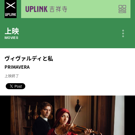
上映
MOVIES
公開中の作品
ヴィヴァルディと私
NOW PLAYING
PRIMAVERA
上映終了
近日公開の作品
COMING SOON
今月のスケジュール
MONTHLY SCHEDULE