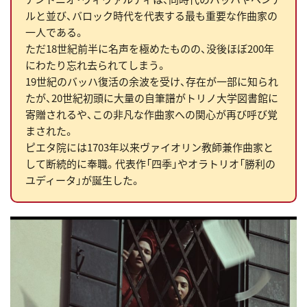
ルと並び、バロック時代を代表する最も重要な作曲家の
一人である。
ただ18世紀前半に名声を極めたものの、没後ほぼ200年
にわたり忘れ去られてしまう。
19世紀のバッハ復活の余波を受け、存在が一部に知られ
たが、20世紀初頭に大量の自筆譜がトリノ大学図書館に
寄贈されるや、この非凡な作曲家への関心が再び呼び覚
まされた。
ピエタ院には1703年以来ヴァイオリン教師兼作曲家と
して断続的に奉職。代表作「四季」やオラトリオ「勝利の
ユディータ」が誕生した。