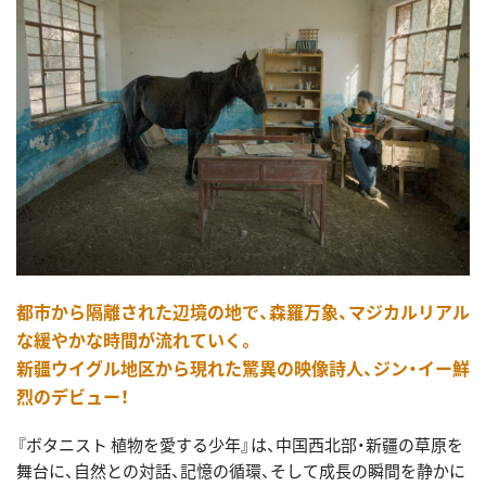
都市から隔離された辺境の地で、森羅万象、マジカルリアル
な緩やかな時間が流れていく。
新疆ウイグル地区から現れた驚異の映像詩人、ジン・イー鮮
烈のデビュー！
『ボタニスト 植物を愛する少年』は、中国西北部・新疆の草原を
舞台に、自然との対話、記憶の循環、そして成長の瞬間を静かに