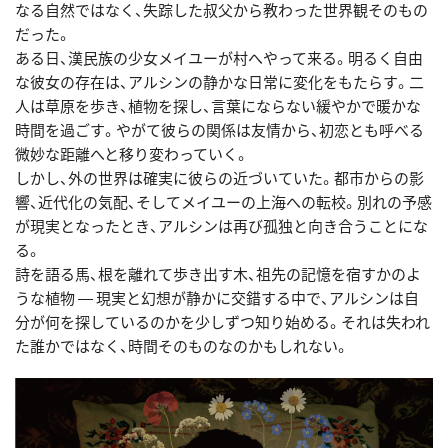
なる自然ではなく、失踪した叔父から教わった世界観そのもの
だった。
ある日、漢民族の少女メイユーが村へやって来る。明るく自由
な彼女の存在は、アルシンの静かな日常に変化をもたらす。二
人は草原を歩き、植物を探し、言葉にならない緩やかで暖かな
時間を過ごす。やがて彼らの関係は友情から、初恋とも呼べる
微妙な距離へと移り変わっていく。
しかし、外の世界は確実に彼らの近づいていた。都市からの影
響、近代化の気配、そしてメイユーの上海への転校。別れの予感
が現実となったとき、アルシンは再び孤独と向き合うことにな
る。
詩を語る馬、根を離れて歩き出す木、祖先の記憶を宿すかのよ
うな植物 ― 現実と幻想が静かに交錯する中で、アルシンは自
分が何を探しているのかを少しずつ知り始める。それは失われ
た誰かではなく、時間そのものなのかもしれない。