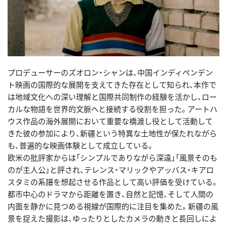
プロデューサーのズオロン・シャンは、中国インディペンデン
ト映画の国際的な展開を支えてきた存在として知られ、本作で
は地域文化への深い理解と国際共同制作の経験を活かし、ロー
カルな物語を世界的文脈へと接続する役割を担った。アートハ
ウス作品の海外展開において重要な橋渡し役として活動して
きた彼の参加により、新疆という特異な土地性が保たれながら
も、普遍的な映画体験として成立している。
欧米の批評家からは「シンプルでありながら深遠」「風景そのも
のが主人公」と評され、テレンス・マリックやアッバス・キアロ
スタミの系譜を想起させる作品として高い評価を受けている。
都市中心のドラマから距離を置き、自然と記憶、そして人間の
内面を静かに見つめる視線が国際的に注目を集めた。新疆の風
景を捉えた撮影は、ゆったりとしたカメラの動きと長回しによ