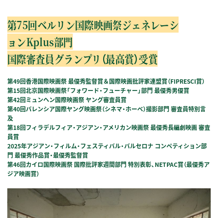
第75回ベルリン国際映画祭ジェネレーシ
ョンKplus部門
国際審査員グランプリ（最高賞）受賞
第49回香港国際映画祭 最優秀監督賞＆国際映画批評家連盟賞（FIPRESCI賞）
第15回北京国際映画祭「フォワード・フューチャー」部門 最優秀男優賞
第42回ミュンヘン国際映画祭 ヤング審査員賞
第40回バレンシア国際ヤング映画祭（シネマ・ホーベ）撮影部門 審査員特別言
及
第18回フィラデルフィア・アジアン・アメリカン映画祭 最優秀長編劇映画 審査
員賞
2025年アジアン・フィルム・フェスティバル・バルセロナ コンペティション部
門 最優秀作品賞・最優秀監督賞
第46回カイロ国際映画祭 国際批評家週間部門 特別表彰、NETPAC賞（最優秀ア
ジア映画賞）