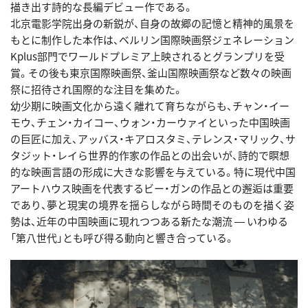
描き出す詩的な長編デビュー作である。
北京電影学院出身の新鋭が、自身の故郷の記憶と精神的風景を
もとに制作した本作は、ベルリン国際映画祭ジェネレーション
Kplus部門でワールドプレミア上映されるとグランプリを受
賞。その後も東京国際映画祭、釜山国際映画祭など数々の映画
祭に招待され国際的な注目を集めた。
幼少期に映画文化から遠く離れて育ちながらも、チャン・イー
モウ、チェン・カイコー、ウォン・カーウァイといった中国映画
の巨匠に加え、アッバス・キアロスタミ、テレンス・マリック、サ
タジット・レイら世界的作家の作品との出会いが、詩的で瞑想
的な映画言語の形成に大きな影響を与えている。特に現代中国
アートハウス映画を代表するビー・ガンの作品との邂逅は重要
であり、夢と現実の境界を揺らしながら時間そのものを描く姿
勢は、近年の中国映画に現れつつある新たな潮流 ― いわゆる
「第八世代」とも呼び得る動向と響き合っている。