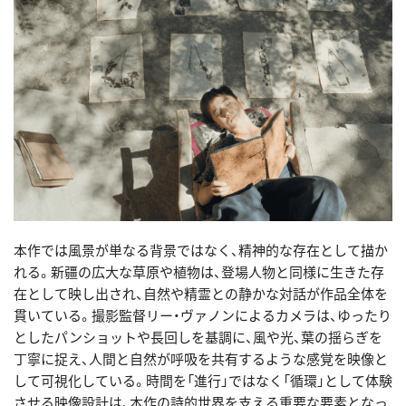
本作では風景が単なる背景ではなく、精神的な存在として描か
れる。新疆の広大な草原や植物は、登場人物と同様に生きた存
在として映し出され、自然や精霊との静かな対話が作品全体を
貫いている。撮影監督リー・ヴァノンによるカメラは、ゆったり
としたパンショットや長回しを基調に、風や光、葉の揺らぎを
丁寧に捉え、人間と自然が呼吸を共有するような感覚を映像と
して可視化している。時間を「進行」ではなく「循環」として体験
させる映像設計は、本作の詩的世界を支える重要な要素となっ