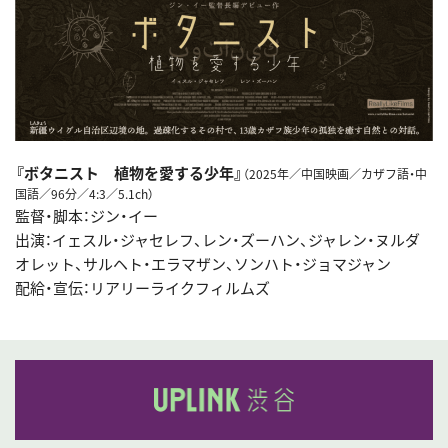
『ボタニスト 植物を愛する少年』
（2025年／中国映画／カザフ語・中
国語／96分／4:3／5.1ch）
監督・脚本：ジン・イー
出演：イェスル・ジャセレフ、レン・ズーハン、ジャレン・ヌルダ
オレット、サルヘト・エラマザン、ソンハト・ジョマジャン
配給・宣伝：リアリーライクフィルムズ