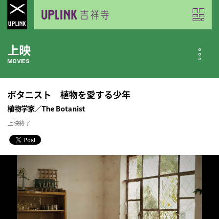
上映
MOVIES
公開中の作品
ボタニスト 植物を愛する少年
NOW PLAYING
植物学家／The Botanist
上映終了
近日公開の作品
COMING SOON
今月のスケジュール
MONTHLY SCHEDULE