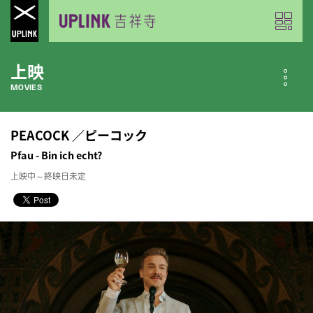
上映
MOVIES
公開中の作品
PEACOCK ／ピーコック
NOW PLAYING
Pfau - Bin ich echt?
上映中～終映日未定
近日公開の作品
COMING SOON
今月のスケジュール
MONTHLY SCHEDULE