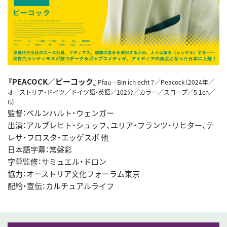
『PEACOCK／ピーコック』
Pfau – Bin ich echt？／Peacock（2024年／
オーストリア・ドイツ／ドイツ語・英語／102分／カラー／スコープ／5.1ch／
G）
監督：ベルンハルト・ウェンガー
出演：アルブレヒト・シュッフ、ユリア・フランツ・リヒター、テ
レサ・フロスタ・エッゲスボ 他
日本語字幕：常磐彩
字幕監修：サミュエル・ドロン
協力：オーストリア文化フォーラム東京
配給・宣伝：カルチュアルライフ