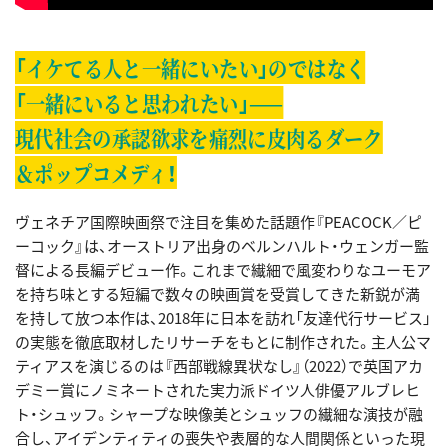
「イケてる人と一緒にいたい」のではなく
「一緒にいると思われたい」——
現代社会の承認欲求を痛烈に皮肉るダーク
＆ポップコメディ！
ヴェネチア国際映画祭で注目を集めた話題作『PEACOCK／ピ
ーコック』は、オーストリア出身のベルンハルト・ウェンガー監
督による長編デビュー作。これまで繊細で風変わりなユーモア
を持ち味とする短編で数々の映画賞を受賞してきた新鋭が満
を持して放つ本作は、2018年に日本を訪れ「友達代行サービス」
の実態を徹底取材したリサーチをもとに制作された。主人公マ
ティアスを演じるのは『西部戦線異状なし』（2022）で英国アカ
デミー賞にノミネートされた実力派ドイツ人俳優アルブレヒ
ト・シュッフ。シャープな映像美とシュッフの繊細な演技が融
合し、アイデンティティの喪失や表層的な人間関係といった現