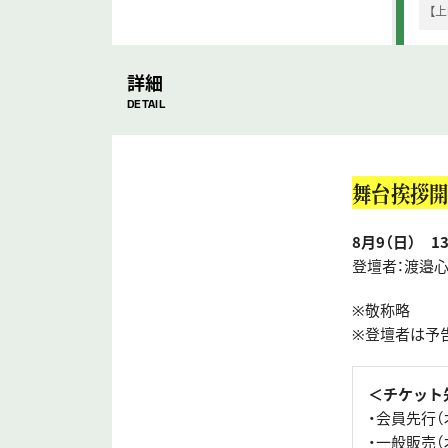
【
詳細
DETAIL
舞台挨拶開
8月9（日） 1
登壇者：渡邉
※敬称略
※登壇者は予
＜チケット
・会員先行（オ
・一般販売（オ