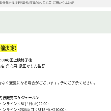
上映後舞台挨拶】登壇者：渡邉心結、角心菜、武田かりん監督
催決定！
3:00の回上映終了後
心結、角心菜、武田かりん監督
告なく変更になる場合がございます。予めご了承ください。
先行販売スケジュール＞
ンライン）：8月4日(火)22:00～
ンライン・劇場窓口）：8月5日(水)10:00～