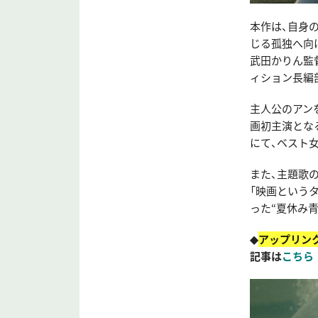
本作は、自身
じる孤独へ向
武田かりん監督
ィション長編
主人公のアン
画初主演となる
にて、ベスト
また、主題歌
「映画という
った“夏休み
◆
アップリン
記事は
こちら