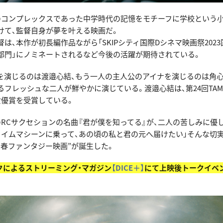
のコンプレックスであった中学時代の記憶をモチーフに学校という
けて、監督自身が夢を叶える映画だ。
は、本作が初長編作品ながら「SKIPシティ国際Dシネマ映画祭202
部門」にノミネートされるなど今後の活躍が期待されている。
を演じるのは渡邉心結、もう一人の主人公のアイナを演じるのは角心
フレッシュな二人が鮮やかに演じている。渡邉心結は、第24回TAMA N
女優賞を受賞している。
のRCサクセションの名曲『君が僕を知ってる』が、二人の苦しみに優
タイムマシーンに乗って、あの頃の私と君の元へ届けたい」そんな切
青春ファンタジー映画”が誕生した。
クによるストリーミング・マガジン
【DICE＋】
にて上映後トークイベ