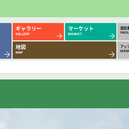
ギャラリー
マーケット
施設
FACIL
GALLERY
MARKET
地図
アッ
MEM
MAP
近日公開の作品
今
COMING SOON
MON