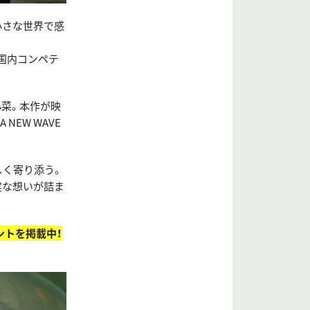
小さな世界で感
3国内コンペテ
菜。本作が映
EW WAVE
しく寄り添う。
実な想いが詰ま
ントを掲載中！