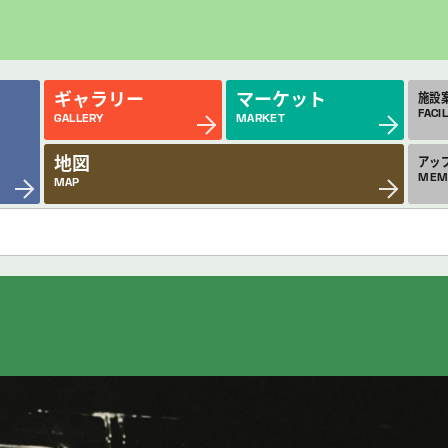
ギャラリー
マーケット
施設
FACIL
GALLERY
MARKET
地図
アッ
MEM
MAP
近日公開の作品
今
COMING SOON
MON