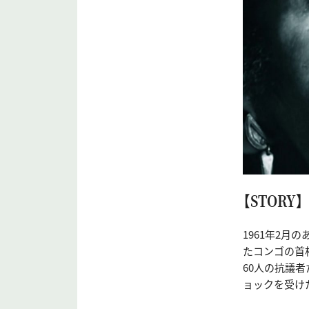
【STORY】
1961年2月
たコンゴの首
60人の抗議
ョックを受け