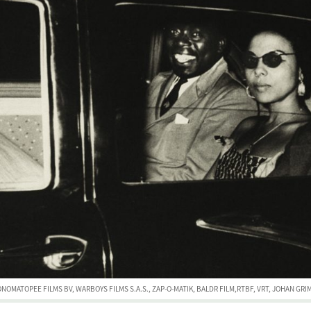
ONOMATOPEE FILMS BV, WARBOYS FILMS S.A.S., ZAP-O-MATIK, BALDR FILM,RTBF, VRT, JOHAN GR